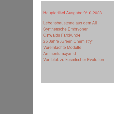
Hauptartikel Ausgabe 9/10-2023
Lebensbausteine aus dem All
Synthetische Embryonen
Ostwalds Farbkunde
25 Jahre „Green Chemistry“
Vereinfachte Modelle
Ammoniumcyanid
Von biol. zu kosmischer Evolution